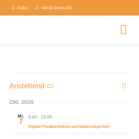
Zum
E-Mail
+49 30 36434-301
Inhalt
springen
Tog
Nav
HOME
Veranstaltungen
Veranstaltungsk
Ver
Anstehend
Ans
Zusam
Ans
Datum
Über mindstitute
Nav
Nav
auswählen.
Okt. 2026
Mi.
Experten Blog
9:00
-
13:00
7
Digitale Postbearbeitung und Inputmanagement