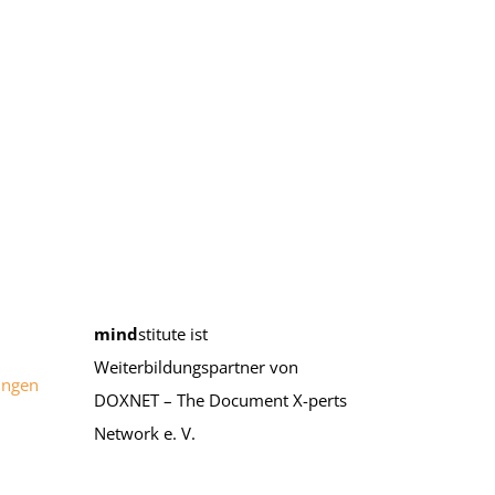
mind
stitute ist
Weiterbildungspartner von
ungen
DOXNET – The Document X-perts
Network e. V.