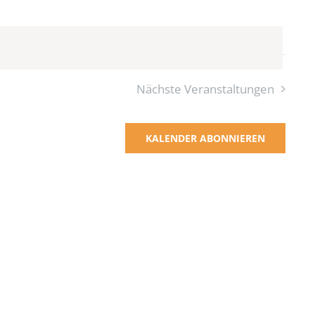
Ansich
Ansich
Naviga
Naviga
Nächste
Veranstaltungen
KALENDER ABONNIEREN