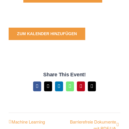
ZUM KALENDER HINZUFÜGEN
Share This Event!
Facebook
X
LinkedIn
WhatsApp
Pinterest
E-
Mail
Machine Learning
Barrierefreie Dokumente
mit PDF/UA