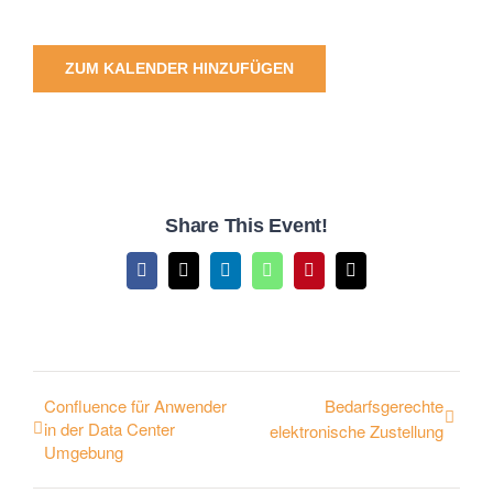
ZUM KALENDER HINZUFÜGEN
Share This Event!
Facebook
X
LinkedIn
WhatsApp
Pinterest
E-
Mail
Confluence für Anwender
Bedarfsgerechte
in der Data Center
elektronische Zustellung
Umgebung