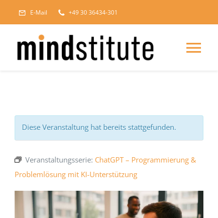
Zum
E-Mail
+49 30 36434-301
Inhalt
springen
Tog
Nav
HOME
Veranstaltungs
Diese Veranstaltung hat bereits stattgefunden.
Über mindstitu
Veranstaltungsserie:
ChatGPT – Programmierung &
Problemlösung mit KI-Unterstützung
Experten Blog