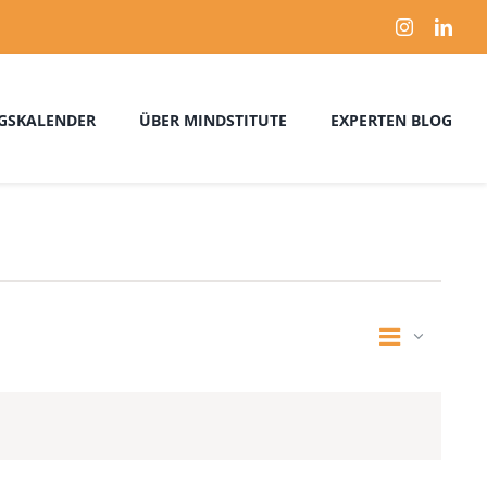
GSKALENDER
ÜBER MINDSTITUTE
EXPERTEN BLOG
Verans
Ansich
Zusammenfa
Ansich
Naviga
Naviga