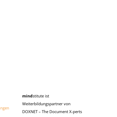
mind
stitute ist
Weiterbildungspartner von
ungen
DOXNET – The Document X-perts